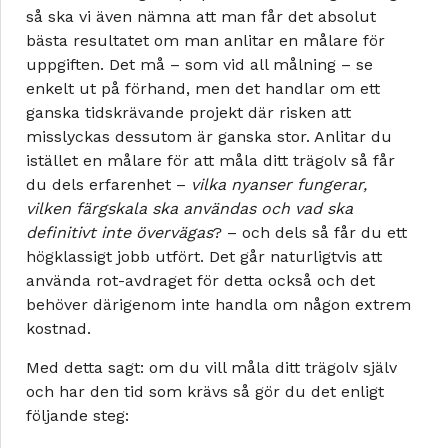
så ska vi även nämna att man får det absolut
bästa resultatet om man anlitar en målare för
uppgiften. Det må – som vid all målning – se
enkelt ut på förhand, men det handlar om ett
ganska tidskrävande projekt där risken att
misslyckas dessutom är ganska stor. Anlitar du
istället en målare för att måla ditt trägolv så får
du dels erfarenhet –
vilka nyanser fungerar,
vilken färgskala ska användas och vad ska
definitivt inte övervägas
? – och dels så får du ett
högklassigt jobb utfört. Det går naturligtvis att
använda rot-avdraget för detta också och det
behöver därigenom inte handla om någon extrem
kostnad.
Med detta sagt: om du vill måla ditt trägolv själv
och har den tid som krävs så gör du det enligt
följande steg: