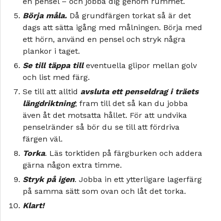
en pensel – och jobba dig genom rummet.
Börja måla.
Då grundfärgen torkat så är det
dags att sätta igång med målningen. Börja med
ett hörn, använd en pensel och stryk några
plankor i taget.
Se till täppa till
eventuella glipor mellan golv
och list med färg.
Se till att alltid
avsluta ett penseldrag i träets
längdriktning
; fram till det så kan du jobba
även åt det motsatta hållet. För att undvika
penselränder så bör du se till att fördriva
färgen väl.
Torka
. Läs torktiden på färgburken och addera
gärna någon extra timme.
Stryk på igen
. Jobba in ett ytterligare lagerfärg
på samma sätt som ovan och låt det torka.
Klart!