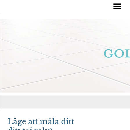
RÄTT GOLVVÅRD
YTBEHANDLA TRÄGOLV
OLJA IN DITT GOLV
MÅLA TRÄGOLV
BLOGG
Läge att måla ditt