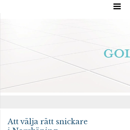
RÄTT GOLVVÅRD
YTBEHANDLA TRÄGOLV
OLJA IN DITT GOLV
MÅLA TRÄGOLV
BLOGG
Att välja rätt snickare