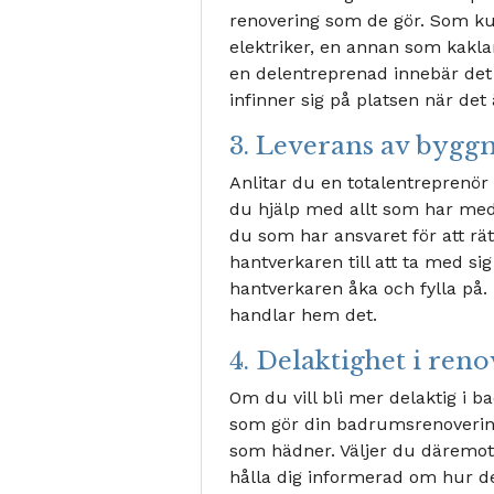
renovering som de gör. Som k
elektriker, en annan som kakla
en delentreprenad innebär det a
infinner sig på platsen när de
3. Leverans av bygg
Anlitar du en totalentreprenör 
du hjälp med allt som har med 
du som har ansvaret för att rätt
hantverkaren till att ta med si
hantverkaren åka och fylla på. 
handlar hem det.
4. Delaktighet i ren
Om du vill bli mer delaktig i 
som gör din badrumsrenovering
som hädner. Väljer du däremot 
hålla dig informerad om hur de