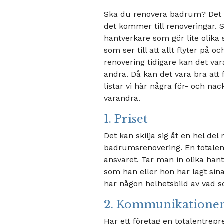
Ska du renovera badrum? Det
det kommer till renoveringar.
hantverkare som gör lite olika s
som ser till att allt flyter p
renovering tidigare kan det var
andra. Då kan det vara bra att
listar vi här några för- och n
varandra.
1. Priset
Det kan skilja sig åt en hel del 
badrumsrenovering. En totalentr
ansvaret. Tar man in olika han
som han eller hon har lagt sina 
har någon helhetsbild av vad 
2. Kommunikatione
Har ett företag en totalentrep