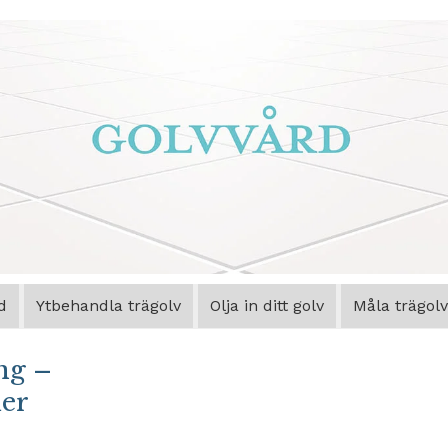
d
Ytbehandla trägolv
Olja in ditt golv
Måla trägolv
ng –
ler