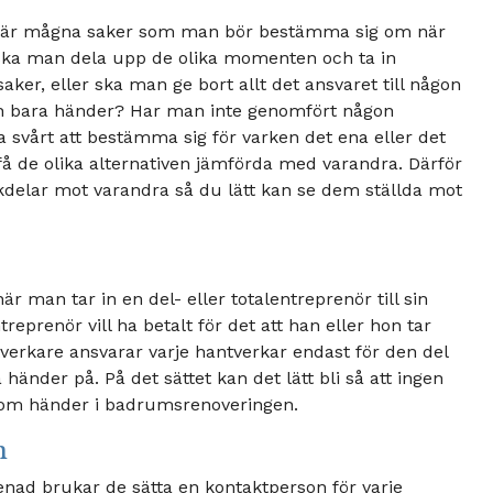
 är mågna saker som man bör bestämma sig om när
 Ska man dela upp de olika momenten och ta in
aker, eller ska man ge bort allt det ansvaret till någon
å och bara händer? Har man inte genomfört någon
a svårt att bestämma sig för varken det ena eller det
 få de olika alternativen jämförda med varandra. Därför
ackdelar mot varandra så du lätt kan se dem ställda mot
när man tar in en del- eller totalentreprenör till sin
eprenör vill ha betalt för det att han eller hon tar
tverkare ansvarar varje hantverkar endast för den del
händer på. På det sättet kan det lätt bli så att ingen
som händer i badrumsrenoveringen.
n
renad brukar de sätta en kontaktperson för varje