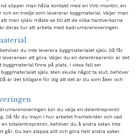
und slipper man hålla kontakt med en VVS-montör, en
r och en tredje som levererar byggmaterial. Väljer man
tt man sjlälv måste se till att de olika hantverkarna
t är deras tur att arbeta med badrumsrenoveringen.
material
behöver du inte leverera byggmaterialet själv. Då får
leveranser att göra. Väljer du en delentreprenör är det
 byggmaterial finns på plats. I vissa fall ser
g byggmaterialet själv. Men skulle något ta slut, behöver
Då är det billigare för dig att det är du som åker och
overingen
badrumsrenoveringen bör du välja en delentreprenör
. Då får du insyn i hur arbetet framskrider och vad
en totalentreprenör, behöver du å andra sidan inte
t går. Du kan släppa allt och göra helt andra saker.