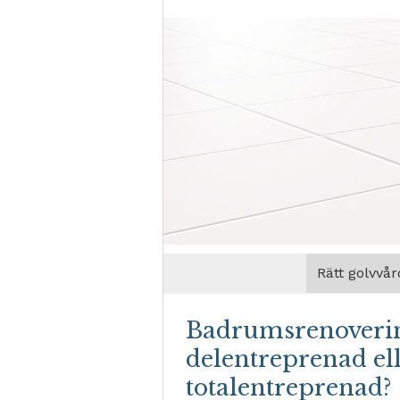
Rätt golvvår
Badrumsrenoveri
delentreprenad el
totalentreprenad?