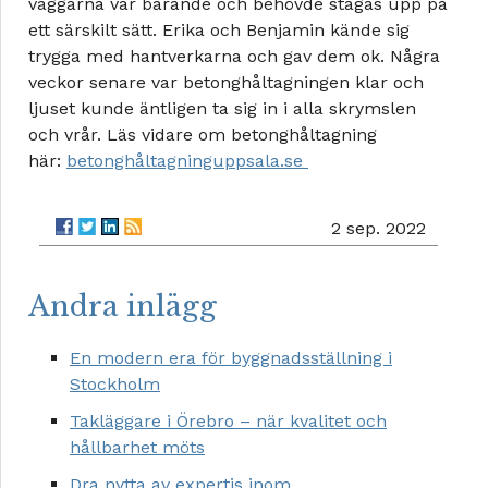
väggarna var bärande och behövde stagas upp på
ett särskilt sätt. Erika och Benjamin kände sig
trygga med hantverkarna och gav dem ok. Några
veckor senare var betonghåltagningen klar och
ljuset kunde äntligen ta sig in i alla skrymslen
och vrår. Läs vidare om betonghåltagning
här:
betonghåltagninguppsala.se
2 sep. 2022
Andra inlägg
En modern era för byggnadsställning i
Stockholm
Takläggare i Örebro – när kvalitet och
hållbarhet möts
Dra nytta av expertis inom