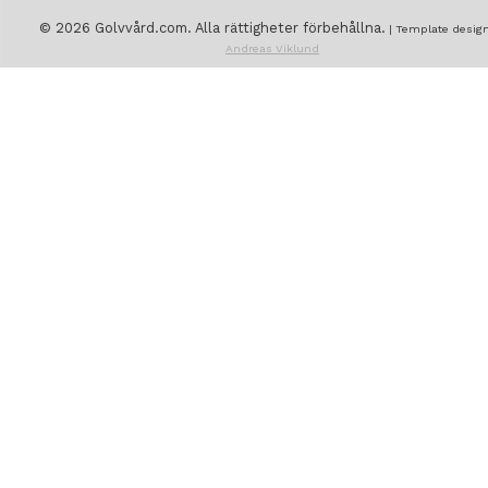
© 2026 Golvvård.com. Alla rättigheter förbehållna.
| Template design
Andreas Viklund