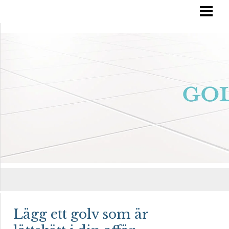
RÄTT GOLVVÅRD
YTBEHANDLA TRÄGOLV
OLJA IN DITT GOLV
MÅLA TRÄGOLV
BLOGG
Lägg ett golv som är