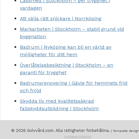
Låssmed i Stockholm – ger trygghet i
vardagen
Att välja rätt snickare i Norrköping
Markarbeten i Stockholm – stabil grund vid
byggnation
Badrum i Nyköping kan bli en värld av
möjligheter för ditt hem
Överlåtelsebesiktning i Stockholm – en
garanti för trygghet
Badrumsrenovering i Gävle för hemmets frid
och fröjd
Skydda liv med kvalitetssäkrad
fallskyddsutbildning i Stockholm
© 2026 Golvvård.com. Alla rättigheter förbehållna.
| Template design
Andreas Viklund