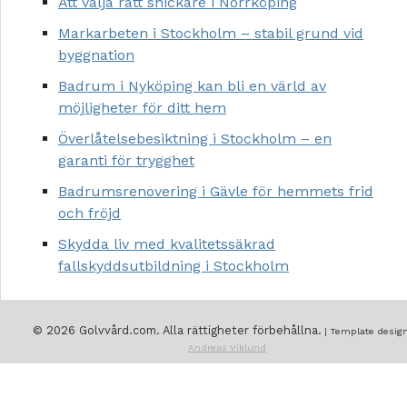
Att välja rätt snickare i Norrköping
Markarbeten i Stockholm – stabil grund vid
byggnation
Badrum i Nyköping kan bli en värld av
möjligheter för ditt hem
Överlåtelsebesiktning i Stockholm – en
garanti för trygghet
Badrumsrenovering i Gävle för hemmets frid
och fröjd
Skydda liv med kvalitetssäkrad
fallskyddsutbildning i Stockholm
© 2026 Golvvård.com. Alla rättigheter förbehållna.
| Template design
Andreas Viklund