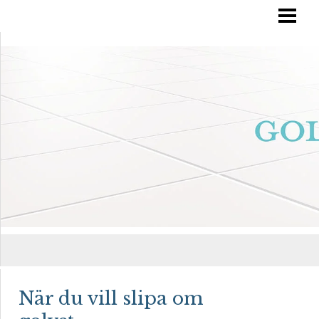
RÄTT GOLVVÅRD
YTBEHANDLA TRÄGOLV
OLJA IN DITT GOLV
MÅLA TRÄGOLV
BLOGG
När du vill slipa om