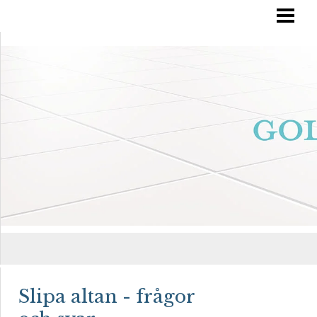
RÄTT GOLVVÅRD
YTBEHANDLA TRÄGOLV
OLJA IN DITT GOLV
MÅLA TRÄGOLV
BLOGG
Slipa altan - frågor