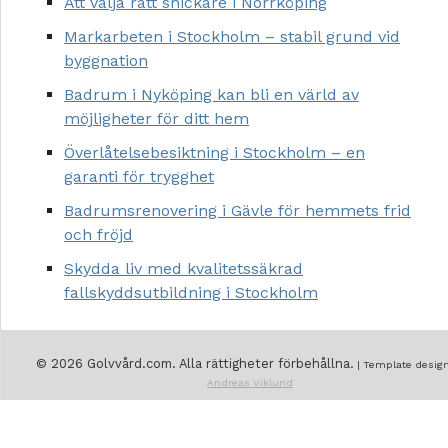
Att välja rätt snickare i Norrköping
Markarbeten i Stockholm – stabil grund vid
byggnation
Badrum i Nyköping kan bli en värld av
möjligheter för ditt hem
Överlåtelsebesiktning i Stockholm – en
garanti för trygghet
Badrumsrenovering i Gävle för hemmets frid
och fröjd
Skydda liv med kvalitetssäkrad
fallskyddsutbildning i Stockholm
© 2026 Golvvård.com. Alla rättigheter förbehållna.
| Template design
Andreas Viklund