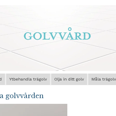
d
Ytbehandla trägolv
Olja in ditt golv
Måla trägolv
ta golvvården