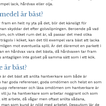
pel lack, hårdvax eller olja.
medel är bäst?
fram en helt ny yta på det, blir det känsligt för
 man skyddar det efter golvslipningen. Beroende på vad
 om, och vilket rum det är, så passar det med olika
rägolv i köket, kan det till exempel vara bäst att lacka
mligen mot eventuella spill. Är det däremot en parkett i
an en hårdvax vara det bästa, då hårdvaxen tar fram
ts antagligen inte golvet på samma sätt som i ett kök.
 är bäst?
 är det bäst att anlita hantverkare som både är
om har goda referenser, goda omdömen och helst en som
lja upp referenser och läsa omdömen om hantverkare är
vill ju ha hantverkare som arbetar noggrant och som
å sitt arbete, då vågar men oftast anlita sådana,
ill man som kund är nöjd med arbetet. Dessutom lär de