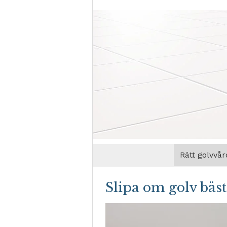
Rätt golvvår
Slipa om golv bäs