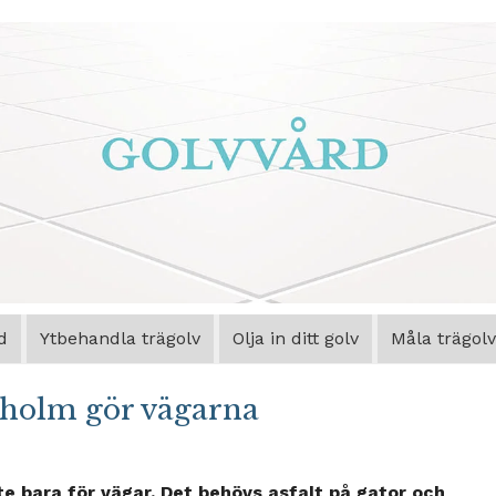
d
Ytbehandla trägolv
Olja in ditt golv
Måla trägolv
ckholm gör vägarna
te bara för vägar. Det behövs asfalt på gator och