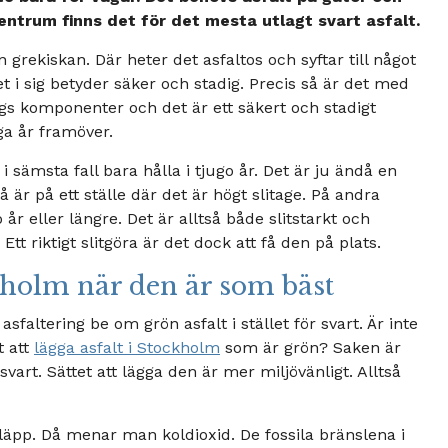
entrum finns det för det mesta utlagt svart asfalt.
 grekiskan. Där heter det asfaltos och syftar till något
 i sig betyder säker och stadig. Precis så är det med
lags komponenter och det är ett säkert och stadigt
ga år framöver.
 sämsta fall bara hålla i tjugo år. Det är ju ändå en
 är på ett ställe där det är högt slitage. På andra
o år eller längre. Det är alltså både slitstarkt och
 Ett riktigt slitgöra är det dock att få den på plats.
ckholm när den är som bäst
faltering be om grön asfalt i stället för svart. Är inte
t att
lägga asfalt i Stockholm
som är grön? Saken är
svart. Sättet att lägga den är mer miljövänligt. Alltså
läpp. Då menar man koldioxid. De fossila bränslena i