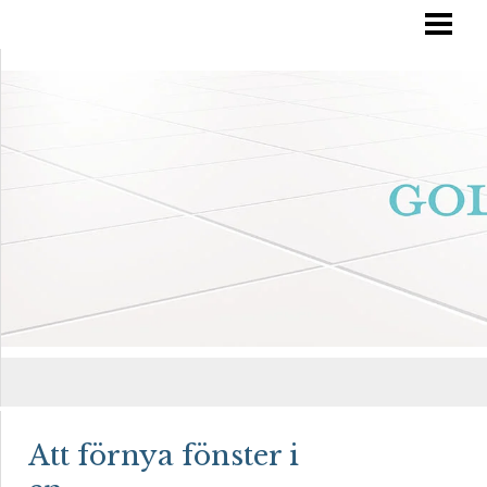
RÄTT GOLVVÅRD
YTBEHANDLA TRÄGOLV
OLJA IN DITT GOLV
MÅLA TRÄGOLV
BLOGG
Att förnya fönster i