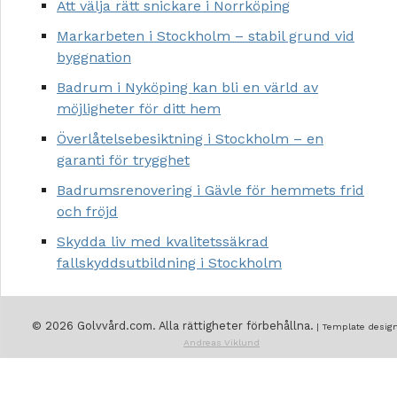
Att välja rätt snickare i Norrköping
Markarbeten i Stockholm – stabil grund vid
byggnation
Badrum i Nyköping kan bli en värld av
möjligheter för ditt hem
Överlåtelsebesiktning i Stockholm – en
garanti för trygghet
Badrumsrenovering i Gävle för hemmets frid
och fröjd
Skydda liv med kvalitetssäkrad
fallskyddsutbildning i Stockholm
© 2026 Golvvård.com. Alla rättigheter förbehållna.
| Template design
Andreas Viklund