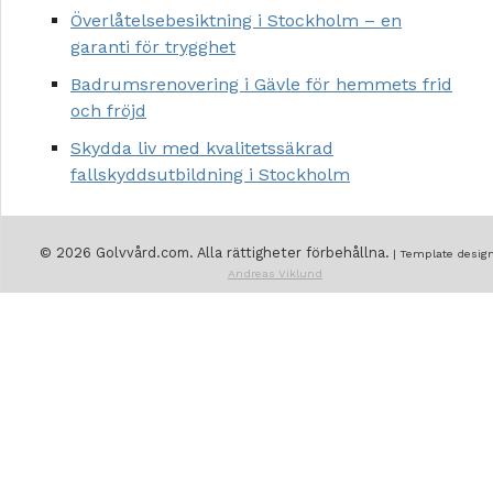
Överlåtelsebesiktning i Stockholm – en
garanti för trygghet
Badrumsrenovering i Gävle för hemmets frid
och fröjd
Skydda liv med kvalitetssäkrad
fallskyddsutbildning i Stockholm
© 2026 Golvvård.com. Alla rättigheter förbehållna.
| Template design
Andreas Viklund