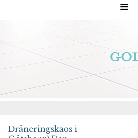
RÄTT GOLVVÅRD
YTBEHANDLA TRÄGOLV
OLJA IN DITT GOLV
MÅLA TRÄGOLV
BLOGG
Dräneringskaos i