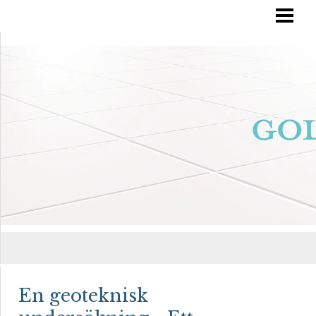
RÄTT GOLVVÅRD
YTBEHANDLA TRÄGOLV
OLJA IN DITT GOLV
MÅLA TRÄGOLV
BLOGG
En geoteknisk