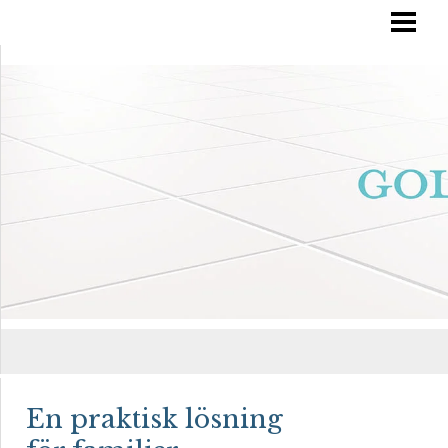
RÄTT GOLVVÅRD
YTBEHANDLA TRÄGOLV
OLJA IN DITT GOLV
MÅLA TRÄGOLV
BLOGG
En praktisk lösning