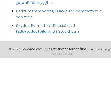
garanti för trygghet
Badrumsrenovering i Gävle för hemmets frid
och fröjd
Skydda liv med kvalitetssäkrad
fallskyddsutbildning i Stockholm
© 2026 Golvvård.com. Alla rättigheter förbehållna.
| Template design
Andreas Viklund