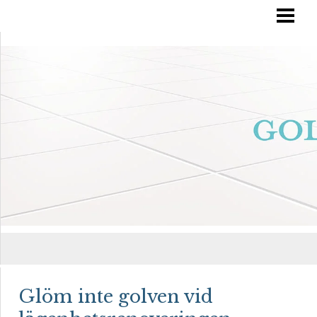
RÄTT GOLVVÅRD
YTBEHANDLA TRÄGOLV
OLJA IN DITT GOLV
MÅLA TRÄGOLV
BLOGG
Glöm inte golven vid