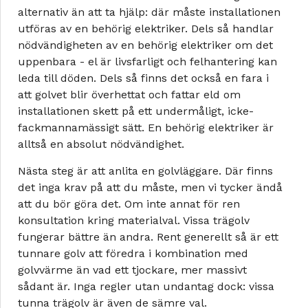
alternativ än att ta hjälp: där måste installationen
utföras av en behörig elektriker. Dels så handlar
nödvändigheten av en behörig elektriker om det
uppenbara - el är livsfarligt och felhantering kan
leda till döden. Dels så finns det också en fara i
att golvet blir överhettat och fattar eld om
installationen skett på ett undermåligt, icke-
fackmannamässigt sätt. En behörig elektriker är
alltså en absolut nödvändighet.
Nästa steg är att anlita en golvläggare. Där finns
det inga krav på att du måste, men vi tycker ändå
att du bör göra det. Om inte annat för ren
konsultation kring materialval. Vissa trägolv
fungerar bättre än andra. Rent generellt så är ett
tunnare golv att föredra i kombination med
golvvärme än vad ett tjockare, mer massivt
sådant är. Inga regler utan undantag dock: vissa
tunna trägolv är även de sämre val.