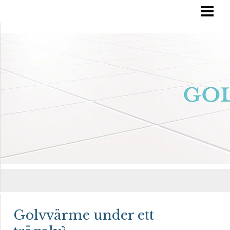
RÄTT GOLVVÅRD
YTBEHANDLA TRÄGOLV
OLJA IN DITT GOLV
MÅLA TRÄGOLV
BLOGG
Golvvärme under ett