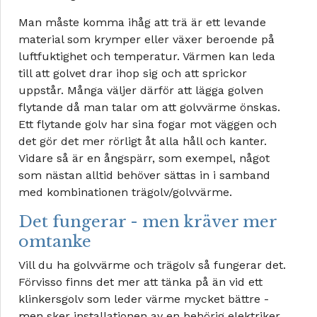
Man måste komma ihåg att trä är ett levande
material som krymper eller växer beroende på
luftfuktighet och temperatur. Värmen kan leda
till att golvet drar ihop sig och att sprickor
uppstår. Många väljer därför att lägga golven
flytande då man talar om att golvvärme önskas.
Ett flytande golv har sina fogar mot väggen och
det gör det mer rörligt åt alla håll och kanter.
Vidare så är en ångspärr, som exempel, något
som nästan alltid behöver sättas in i samband
med kombinationen trägolv/golvvärme.
Det fungerar - men kräver mer
omtanke
Vill du ha golvvärme och trägolv så fungerar det.
Förvisso finns det mer att tänka på än vid ett
klinkersgolv som leder värme mycket bättre -
men sker installationen av en behörig elektriker