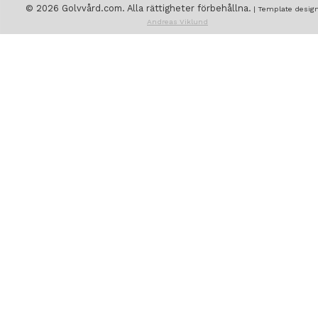
© 2026 Golvvård.com. Alla rättigheter förbehållna.
| Template design
Andreas Viklund