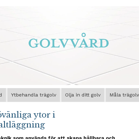
d
Ytbehandla trägolv
Olja in ditt golv
Måla trägolv
vänliga ytor i
altläggning
teknik som används för att skapa hållbara och