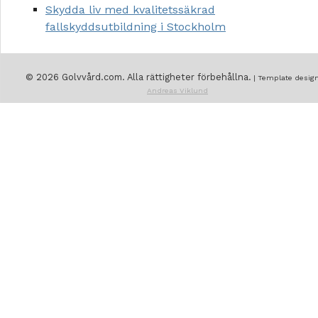
Skydda liv med kvalitetssäkrad
fallskyddsutbildning i Stockholm
© 2026 Golvvård.com. Alla rättigheter förbehållna.
| Template design
Andreas Viklund