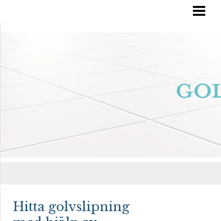
RÄTT GOLVVÅRD
YTBEHANDLA TRÄGOLV
OLJA IN DITT GOLV
MÅLA TRÄGOLV
BLOGG
Hitta golvslipning