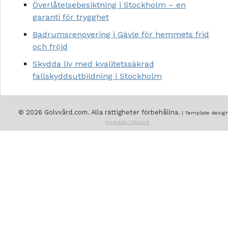
Överlåtelsebesiktning i Stockholm – en
garanti för trygghet
Badrumsrenovering i Gävle för hemmets frid
och fröjd
Skydda liv med kvalitetssäkrad
fallskyddsutbildning i Stockholm
© 2026 Golvvård.com. Alla rättigheter förbehållna.
| Template design
Andreas Viklund