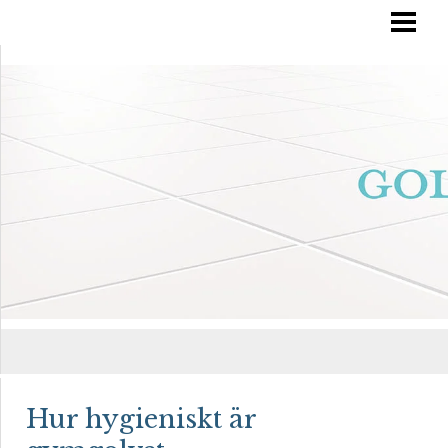
RÄTT GOLVVÅRD
YTBEHANDLA TRÄGOLV
OLJA IN DITT GOLV
MÅLA TRÄGOLV
BLOGG
Hur hygieniskt är