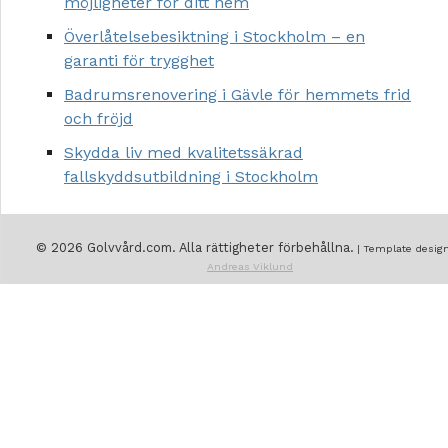
möjligheter för ditt hem
Överlåtelsebesiktning i Stockholm – en
garanti för trygghet
Badrumsrenovering i Gävle för hemmets frid
och fröjd
Skydda liv med kvalitetssäkrad
fallskyddsutbildning i Stockholm
© 2026 Golvvård.com. Alla rättigheter förbehållna.
| Template design
Andreas Viklund