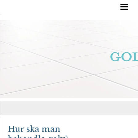
RÄTT GOLVVÅRD
YTBEHANDLA TRÄGOLV
OLJA IN DITT GOLV
MÅLA TRÄGOLV
BLOGG
Hur ska man