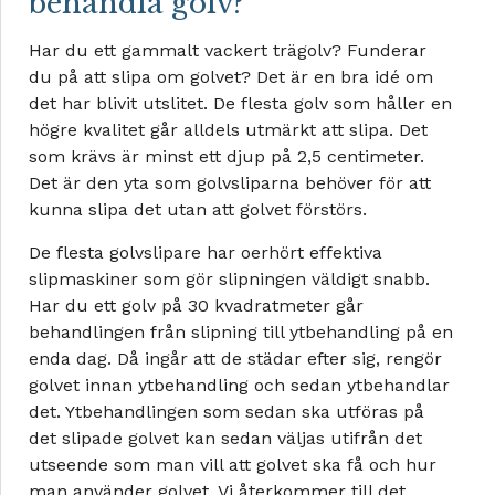
behandla golv?
Har du ett gammalt vackert trägolv? Funderar
du på att slipa om golvet? Det är en bra idé om
det har blivit utslitet. De flesta golv som håller en
högre kvalitet går alldels utmärkt att slipa. Det
som krävs är minst ett djup på 2,5 centimeter.
Det är den yta som golvsliparna behöver för att
kunna slipa det utan att golvet förstörs.
De flesta golvslipare har oerhört effektiva
slipmaskiner som gör slipningen väldigt snabb.
Har du ett golv på 30 kvadratmeter går
behandlingen från slipning till ytbehandling på en
enda dag. Då ingår att de städar efter sig, rengör
golvet innan ytbehandling och sedan ytbehandlar
det. Ytbehandlingen som sedan ska utföras på
det slipade golvet kan sedan väljas utifrån det
utseende som man vill att golvet ska få och hur
man använder golvet. Vi återkommer till det