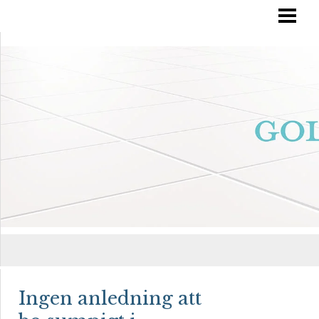
RÄTT GOLVVÅRD
YTBEHANDLA TRÄGOLV
OLJA IN DITT GOLV
MÅLA TRÄGOLV
BLOGG
Ingen anledning att