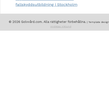
fallskyddsutbildning i Stockholm
© 2026 Golvvård.com. Alla rättigheter förbehållna.
| Template design
Andreas Viklund