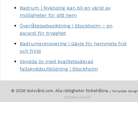
Badrum i Nyköping kan bli en värld av
möjligheter för ditt hem
Överlåtelsebesiktning i Stockholm – en
garanti för trygghet
Badrumsrenovering i Gävle för hemmets frid
och fröjd
Skydda liv med kvalitetssäkrad
fallskyddsutbildning i Stockholm
© 2026 Golvvård.com. Alla rättigheter förbehållna.
| Template design
Andreas Viklund