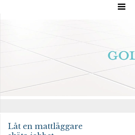
RÄTT GOLVVÅRD
YTBEHANDLA TRÄGOLV
OLJA IN DITT GOLV
MÅLA TRÄGOLV
BLOGG
Låt en mattläggare