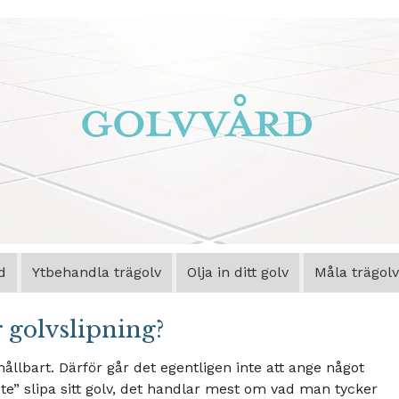
d
Ytbehandla trägolv
Olja in ditt golv
Måla trägolv
r golvslipning?
hållbart. Därför går det egentligen inte att ange något
te” slipa sitt golv, det handlar mest om vad man tycker