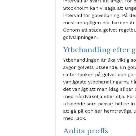
intervall är svårt att ange. F
Stockholm kan vi säga att ungefä
intervall för golvslipning. På d
mest antagligen när barnen är s
Genom att städa golvet regel
golvslipningen.
Ytbehandling efter g
Ytbehandlingen är lika viktig 
avgör golvets utseende. En gol
sätter looken på golvet och ger
vanligaste ytbehandlingarna hår
det vanligt att man idag slipar
med hårdvaxolja eller olja. För
utseende som passar bättre in 
att gå på och ser hemtrevliga 
med lack.
Anlita proffs