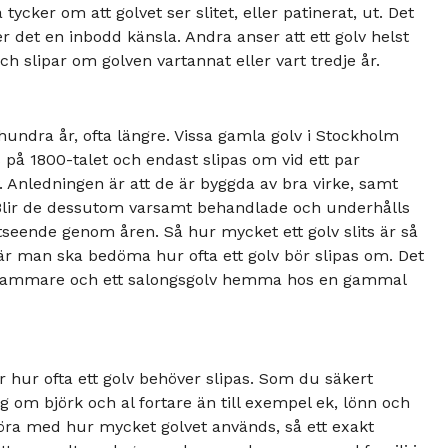
ycker om att golvet ser slitet, eller patinerat, ut. Det
 det en inbodd känsla. Andra anser att ett golv helst
ch slipar om golven vartannat eller vart tredje år.
hundra år, ofta längre. Vissa gamla golv i Stockholm
på 1800-talet och endast slipas om vid ett par
lv. Anledningen är att de är byggda av bra virke, samt
. Blir de dessutom varsamt behandlade och underhålls
utseende genom åren. Så hur mycket ett golv slits är så
när man ska bedöma hur ofta ett golv bör slipas om. Det
arnkammare och ett salongsgolv hemma hos en gammal
r hur ofta ett golv behöver slipas. Som du säkert
g om björk och al fortare än till exempel ek, lönn och
göra med hur mycket golvet används, så ett exakt