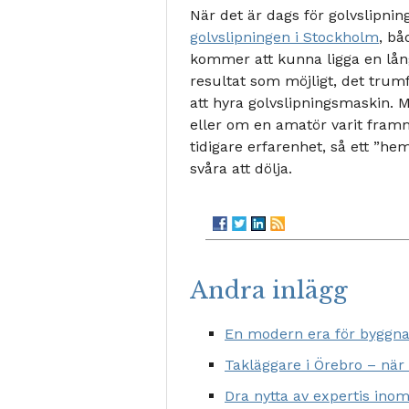
När det är dags för golvslipnin
golvslipningen i Stockholm
, bå
kommer att kunna ligga en lång 
resultat som möjligt, det trumf
att hyra golvslipningsmaskin. 
eller om en amatör varit framme
tidigare erfarenhet, så ett ”h
svåra att dölja.
Andra inlägg
En modern era för byggna
Takläggare i Örebro – när
Dra nytta av expertis ino