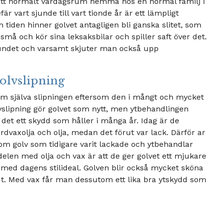
ör ett normalt vardagsrum hemma hos en normal familj i
r vart sjunde till vart tionde år är ett lämpligt
en tiden hinner golvet antagligen bli ganska slitet, som
må och kör sina leksaksbilar och spiller saft över det.
bundet och varsamt skjuter man också upp
olvslipning
som själva slipningen eftersom den i mångt och mycket
vslipning gör golvet som nytt, men ytbehandlingen
 det ett skydd som håller i många år. Idag är de
dvaxolja och olja, medan det förut var lack. Därför ar
 om golv som tidigare varit lackade och ytbehandlar
delen med olja och vax är att de ger golvet ett mjukare
med dagens stilideal. Golven blir också mycket sköna
ut. Med vax får man dessutom ett lika bra ytskydd som