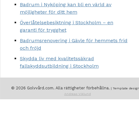
Badrum i Nyköping kan bli en värld av
möjligheter för ditt hem
Överlåtelsebesiktning i Stockholm – en
garanti för trygghet
Badrumsrenovering i Gävle för hemmets frid
och fröjd
Skydda liv med kvalitetssäkrad
fallskyddsutbildning i Stockholm
© 2026 Golvvård.com. Alla rättigheter förbehållna.
| Template design
Andreas Viklund