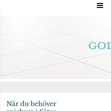
RÄTT GOLVVÅRD
YTBEHANDLA TRÄGOLV
OLJA IN DITT GOLV
MÅLA TRÄGOLV
BLOGG
När du behöver