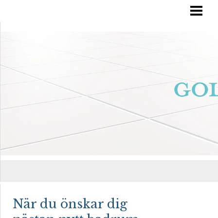
RÄTT GOLVVÅRD
YTBEHANDLA TRÄGOLV
OLJA IN DITT GOLV
MÅLA TRÄGOLV
BLOGG
När du önskar dig