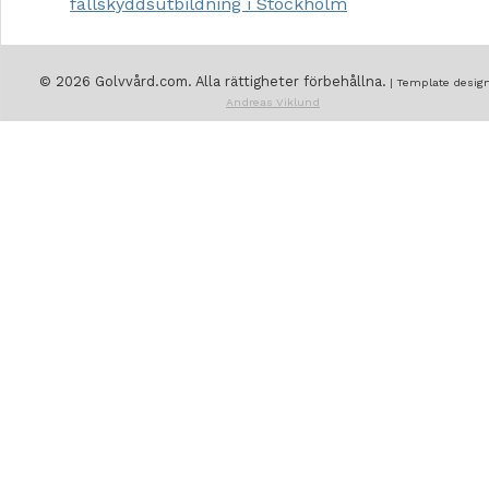
fallskyddsutbildning i Stockholm
© 2026 Golvvård.com. Alla rättigheter förbehållna.
| Template design
Andreas Viklund