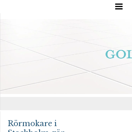
RÄTT GOLVVÅRD
YTBEHANDLA TRÄGOLV
OLJA IN DITT GOLV
MÅLA TRÄGOLV
BLOGG
Rörmokare i