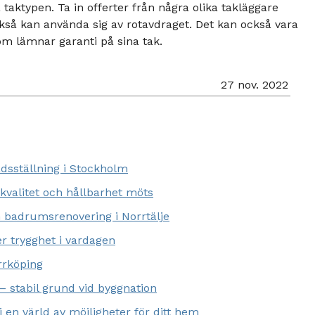
 taktypen. Ta in offerter från några olika takläggare
så kan använda sig av rotavdraget. Det kan också vara
som lämnar garanti på sina tak.
27 nov. 2022
dsställning i Stockholm
 kvalitet och hållbarhet möts
m badrumsrenovering i Norrtälje
r trygghet i vardagen
orrköping
 stabil grund vid byggnation
 en värld av möjligheter för ditt hem