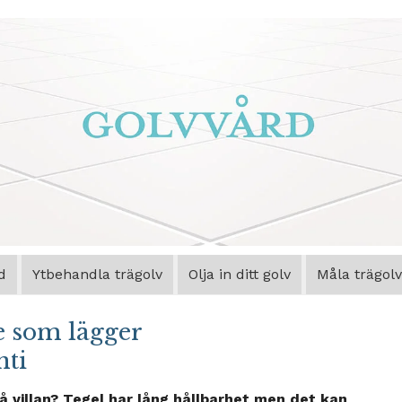
d
Ytbehandla trägolv
Olja in ditt golv
Måla trägolv
e som lägger
nti
å villan? Tegel har lång hållbarhet men det kan