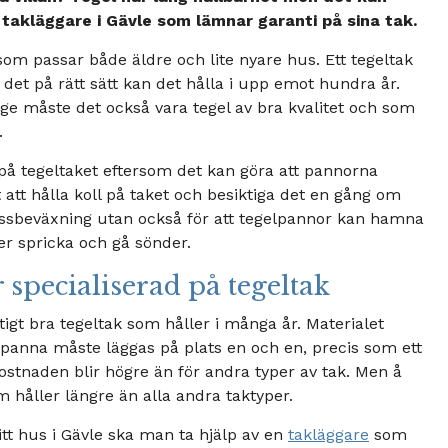
 takläggare i Gävle som lämnar garanti på sina tak.
 som passar både äldre och lite nyare hus. Ett tegeltak
det på rätt sätt kan det hålla i upp emot hundra år.
nge måste det också vara tegel av bra kvalitet och som
.
 på tegeltaket eftersom det kan göra att pannorna
et att hålla koll på taket och besiktiga det en gång om
ossbeväxning utan också för att tegelpannor kan hamna
er spricka och gå sönder.
specialiserad på tegeltak
ktigt bra tegeltak som håller i många år. Materialet
elpanna måste läggas på plats en och en, precis som ett
ostnaden blir högre än för andra typer av tak. Men å
 håller längre än alla andra taktyper.
sitt hus i Gävle ska man ta hjälp av en
takläggare
som