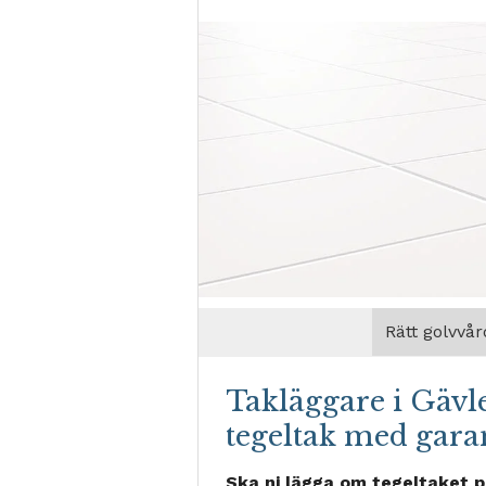
Rätt golvvår
Takläggare i Gävl
tegeltak med gara
Ska ni lägga om tegeltaket p