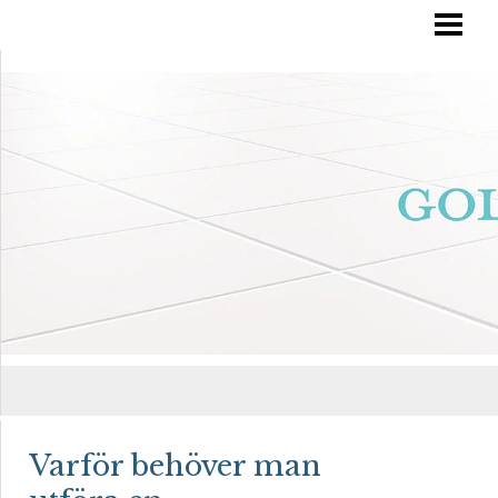
RÄTT GOLVVÅRD
YTBEHANDLA TRÄGOLV
OLJA IN DITT GOLV
MÅLA TRÄGOLV
BLOGG
Varför behöver man